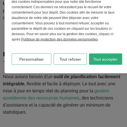
des cookies indispensables pour que notre site fonctionne
Utilisations du planning :
correctement. Ces derniers ne nécessitent pas le recueil de votre
planification des interventions auprès des clients, gestion
consentement pour leur dépôt. Des cookies afin de mesurer le taux
des ressources, statistiques
daudience de notre site peuvent être déposer avec votre
consentement. Vous pouvez à tout moment refuser, accepter ou
paramétrer le dépôt de ces cookies en cliquant sur les boutons ci-
dessous. Pour en savoir plus sur la gestion des cookies, cliquez ci-
après
Politique de protection des données personnelles
.
Besoins de planification
Personnaliser
Tout refuser
Tout accepter
Nous avions besoin d'un
outil de planification facilement
intégrable
, flexible et facile à déployer. Le tout avec une
mise à jour en temps réel du planning pour la
gestion
quotidienne des ressources humaines
, des techniciens
d'assistance et la capacité de générer un minimum de
statistiques.