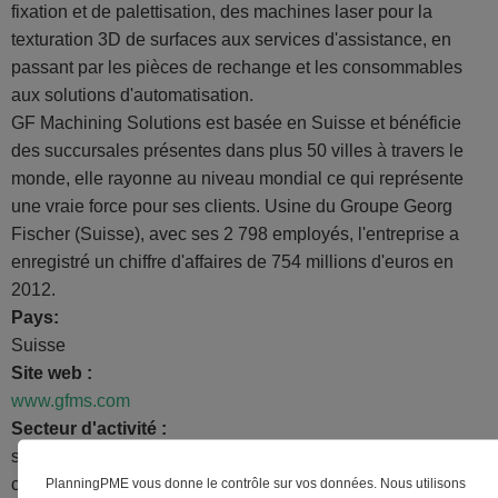
fixation et de palettisation, des machines laser pour la
texturation 3D de surfaces aux services d'assistance, en
passant par les pièces de rechange et les consommables
aux solutions d'automatisation.
GF Machining Solutions est basée en Suisse et bénéficie
des succursales présentes dans plus 50 villes à travers le
monde, elle rayonne au niveau mondial ce qui représente
une vraie force pour ses clients. Usine du Groupe Georg
Fischer (Suisse), avec ses 2 798 employés, l'entreprise a
enregistré un chiffre d'affaires de 754 millions d'euros en
2012.
Pays:
Suisse
Site web :
www.gfms.com
Secteur d'activité :
solutions d'automatisation industrielle, production de
PlanningPME vous donne le contrôle sur vos données. Nous utilisons
composants de précision, assistance