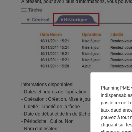
A présent, pour avoir plus d'informations, vous pouvez
Informations disponibles:
PlanningPME vo
- Dates et heures de l'opération
indispensables
- Opération : Création, Mise à jour
pas le recueil
- Libellé : Libellé de la tâche
taux daudienc
- Date de début et de fin de tâche et durée
pouvez à tout 
- Périodicité : Oui ou Non
cliquant sur le
- Nom d'utilisateur
cliquez ci-apr