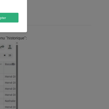
pter
nu "historique":