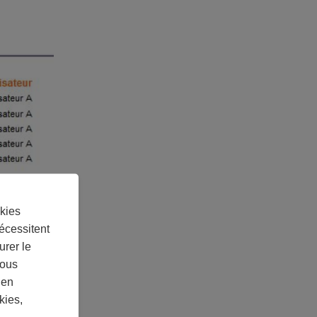
kies
écessitent
urer le
Vous
 en
kies,