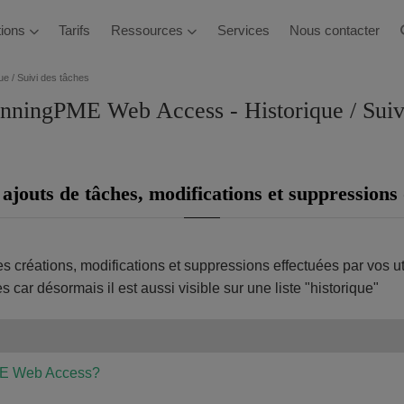
ations
Tarifs
Ressources
Services
Nous contacter
ue / Suivi des tâches
anningPME Web Access - Historique / Suiv
 ajouts de tâches, modifications et suppressions 
s créations, modifications et suppressions effectuées par vos ut
car désormais il est aussi visible sur une liste "historique"
PME Web Access?