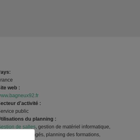
ays:
rance
ite web :
ww.bagneux92.fr
ecteur d'activité :
ervice public
tilisations du planning :
estion de salles
, gestion de matériel informatique,
lanning des congés, planning des formations,