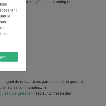
estion d'une flotte de véhicule, planning de
kies
'entretien
écessitent
urer le
Vous
 en
kies,
pter
n, agent de restauration, gardien, chef de groupe)
lturel, salles communales,…)
du service Entretien
/ secteur Entretien des