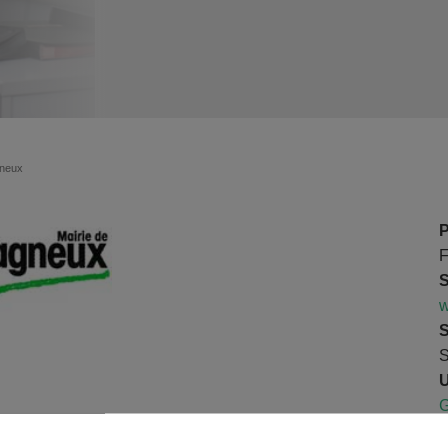
gneux
P
F
S
w
S
S
U
G
p