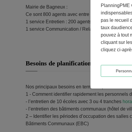
PlanningPME vo
Mairie de Bagneux :
indispensables
Ce sont 800 agents avec entre autres
pas le recueil
1 service Entretien : 200 agents
taux daudienc
1 service Communication / Relations publiques gé
pouvez à tout 
cliquant sur le
cliquez ci-apr
Besoins de planification
Personna
Nos principaux besoins en terme de planificacition 
1 - Comment identifier rapidement les personnels d’
- l’entretien de 10 écoles avec 3 ou 4 tranches
hora
- l’entretien des bâtiments communaux (hôtel de vil
2 – Identifier les périodes d’occupation des sall
Bâtiments Communaux (EBC)