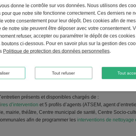
g
us donne le contrôle sur vos données. Nous utilisons des coo
l
 pour que notre site fonctionne correctement. Ces derniers ne n
 de votre consentement pour leur dépôt. Des cookies afin de mes
e de notre site peuvent être déposer avec votre consentement. 
rant 14 salles communales
moment refuser, accepter ou paramétrer le dépôt de ces cookies
s boutons ci-dessous. Pour en savoir plus sur la gestion des coo
ès
Politique de protection des données personnelles
.
liser
Tout refuser
Tout acce
étaient :
entretien présents et disponibles chargés de :
ires d’intervention
et 5 profils d’agents (ATSEM, agent d’entretie
le, mairie, théâtre, Centre municipal de santé, Centre Socio-cu
es communales afin de programmer les
interventions de nettoyage 